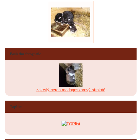
Poslední fotografie
zakrslý beran madagaskarový strakáč
Toplist