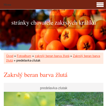
Menu
stránky chovatele zakrslých králíků
Úvod
»
Fotoalbum
»
zakrslý beran barva žlutá
»
Zakrslý beran barva
žlutá
»
predelavka-zlutak
Zakrslý beran barva žlutá
predelavka-zlutak