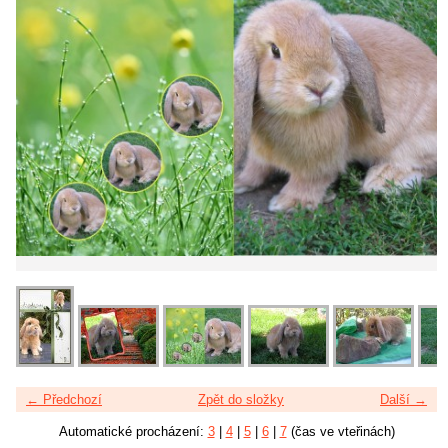
← Předchozí
Zpět do složky
Další →
Automatické procházení:
3
|
4
|
5
|
6
|
7
(čas ve vteřinách)