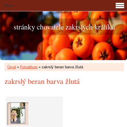
Menu
stránky chovatele zakrslých králíků
Úvod
»
Fotoalbum
»
zakrslý beran barva žlutá
zakrslý beran barva žlutá