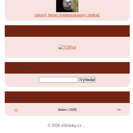
zakrslý beran madagaskarový strakáč
Toplist
Vyhledávání
Archiv
<<
duben / 2026
>>
© 2026 eStránky.cz