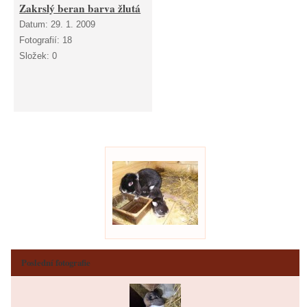
Zakrslý beran barva žlutá
Datum:
29. 1. 2009
Fotografií:
18
Složek:
0
Poslední fotografie