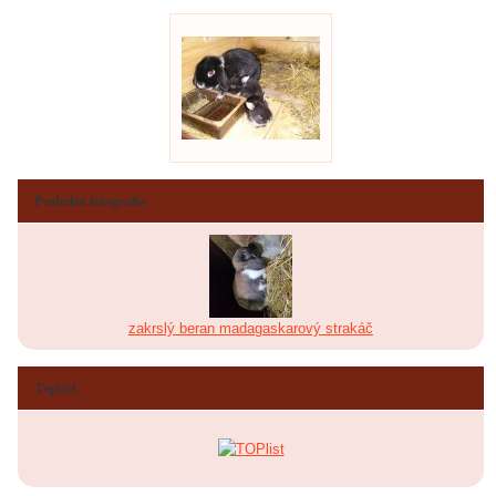
Poslední fotografie
zakrslý beran madagaskarový strakáč
Toplist