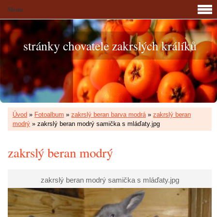
Menu
stránky chovatele zakrslých králíků
Úvod
»
Fotoalbum
»
zakrslý beran barva modrá
»
zakrslý beran
modrý
»
zakrslý beran modrý samička s mláďaty.jpg
zakrslý beran modrý
zakrslý beran modrý samička s mláďaty.jpg