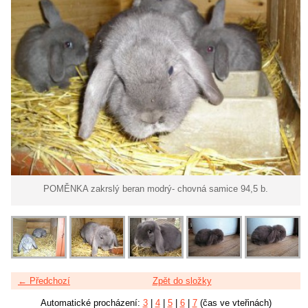
POMĚNKA zakrslý beran modrý- chovná samice 94,5 b.
← Předchozí
Zpět do složky
Automatické procházení:
3
|
4
|
5
|
6
|
7
(čas ve vteřinách)