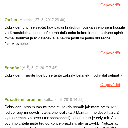
Odpovědět
Ouška
(
Martina
,
27. 8. 2017
23:40
)
Dobrý den chci se zeptat kdy padaji králíčkum ouška svého sem koupila
ve 3 měsících a jedno ouško má dolů nebo kolmo k zemi a druhe úplně
rovne..bohužel je to dáreček a ja nevím jestli se jedna skutečne
čistokrevného
Odpovědět
Sehnání
(
A.Š
,
3. 7. 2017
7:46
)
Dobrý den , nevíte kde by se tento zakrslý beránek modrý dal sehnat ?
Odpovědět
Poradte mi prosiim
(
Katka
,
6. 8. 2010
14:33
)
Dobry den, prosim vas muzete mi nekdo poradit jak mam premluvit
rodice, aby mi dovolili zakrsleho kralicka ? Mama mi ho dovolila za 2
vyznamenani za sebou (na vysvedceni), jenomze to je cely rok. A ja
bych ho chtela jeste ted do konce prazdnin, aby si zvykl. Protoze az