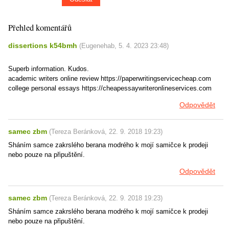
Přehled komentářů
dissertions k54bmh
(
Eugenehab
,
5. 4. 2023
23:48
)
Superb information. Kudos.
academic writers online review https://paperwritingservicecheap.com
college personal essays https://cheapessaywriteronlineservices.com
Odpovědět
samec zbm
(
Tereza Beránková
,
22. 9. 2018
19:23
)
Sháním samce zakrslého berana modrého k mojí samičce k prodeji
nebo pouze na připuštění.
Odpovědět
samec zbm
(
Tereza Beránková
,
22. 9. 2018
19:23
)
Sháním samce zakrslého berana modrého k mojí samičce k prodeji
nebo pouze na připuštění.