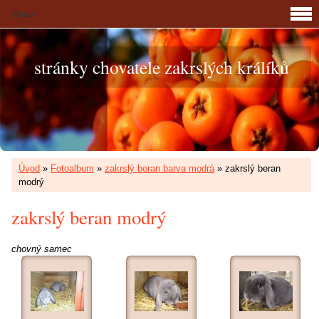
Menu
stránky chovatele zakrslých králíků
Úvod
»
Fotoalbum
»
zakrslý beran barva modrá
»
zakrslý beran
modrý
zakrslý beran modrý
chovný samec