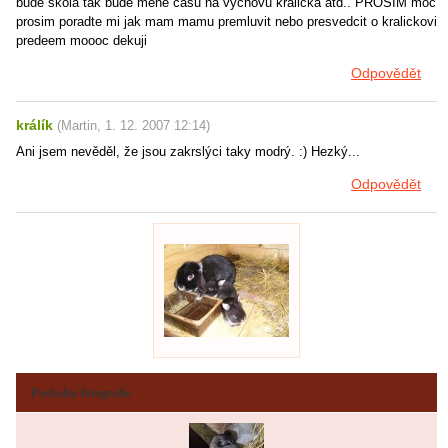
bude skola tak bude mene casu na vychovu kralicka atd.. PROSÍM moc
prosim poradte mi jak mam mamu premluvit nebo presvedcit o kralickovi
predeem moooc dekuji
Odpovědět
králík
(
Martin
,
1. 12. 2007
12:14
)
Ani jsem nevěděl, že jsou zakrslýci taky modrý. :) Hezký...
Odpovědět
Poslední fotografie