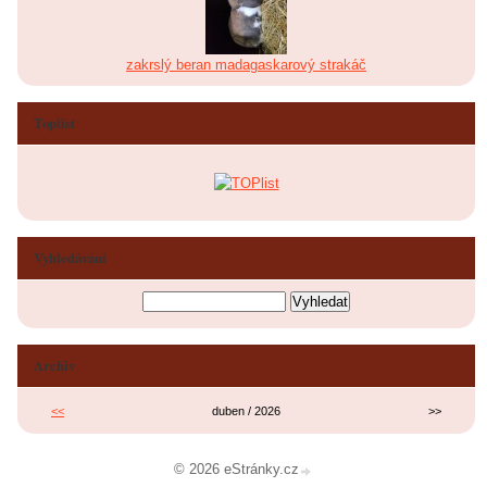
zakrslý beran madagaskarový strakáč
Toplist
Vyhledávání
Archiv
<<
duben / 2026
>>
© 2026 eStránky.cz