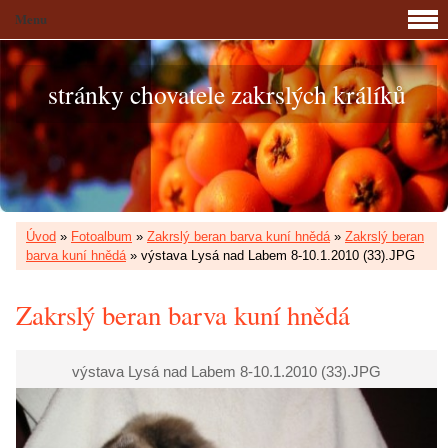
Menu
stránky chovatele zakrslých králíků
Úvod
»
Fotoalbum
»
Zakrslý beran barva kuní hnědá
»
Zakrslý beran
barva kuní hnědá
»
výstava Lysá nad Labem 8-10.1.2010 (33).JPG
Zakrslý beran barva kuní hnědá
výstava Lysá nad Labem 8-10.1.2010 (33).JPG