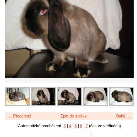
← Předchozí
Zpět do složky
Další →
Automatické procházení:
3
|
4
|
5
|
6
|
7
(čas ve vteřinách)