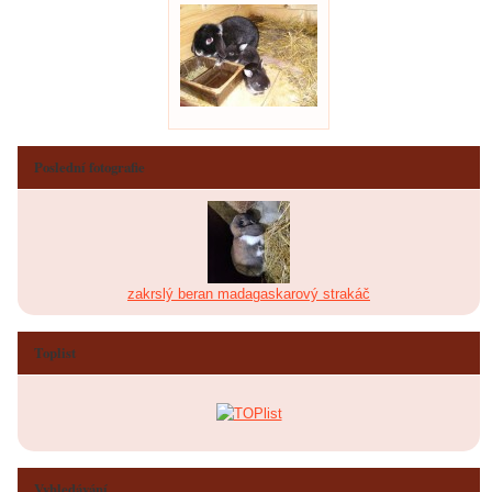
Poslední fotografie
zakrslý beran madagaskarový strakáč
Toplist
Vyhledávání