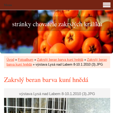
Menu
stránky chovatele zakrslých králíků
Úvod
»
Fotoalbum
»
Zakrslý beran barva kuní hnědá
»
Zakrslý beran
barva kuní hnědá
»
výstava Lysá nad Labem 8-10.1.2010 (3).JPG
Zakrslý beran barva kuní hnědá
výstava Lysá nad Labem 8-10.1.2010 (3).JPG