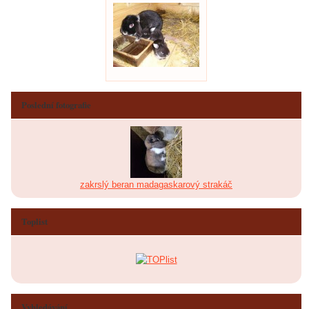
Poslední fotografie
zakrslý beran madagaskarový strakáč
Toplist
Vyhledávání