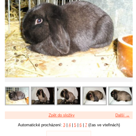
Zpět do složky
Další →
Automatické procházení:
3
|
4
|
5
|
6
|
7
(čas ve vteřinách)