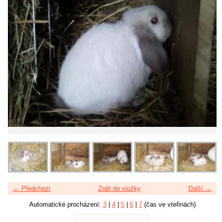
← Předchozí
Zpět do složky
Další →
Automatické procházení:
3
|
4
|
5
|
6
|
7
(čas ve vteřinách)