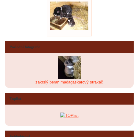
Poslední fotografie
zakrslý beran madagaskarový strakáč
Toplist
Vyhledávání