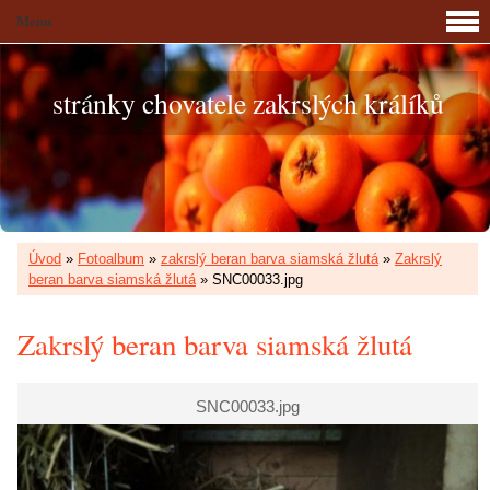
Menu
stránky chovatele zakrslých králíků
Úvod
»
Fotoalbum
»
zakrslý beran barva siamská žlutá
»
Zakrslý
beran barva siamská žlutá
»
SNC00033.jpg
Zakrslý beran barva siamská žlutá
SNC00033.jpg