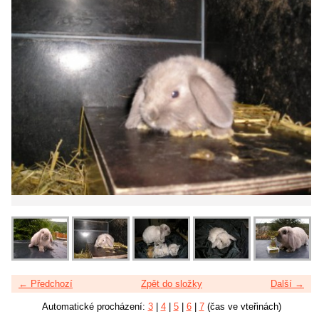
← Předchozí
Zpět do složky
Další →
Automatické procházení:
3
|
4
|
5
|
6
|
7
(čas ve vteřinách)