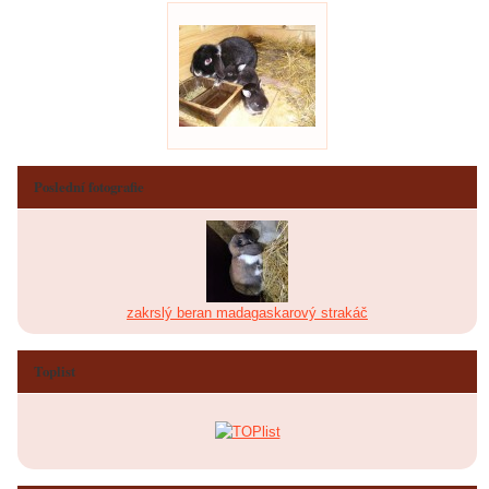
Poslední fotografie
zakrslý beran madagaskarový strakáč
Toplist