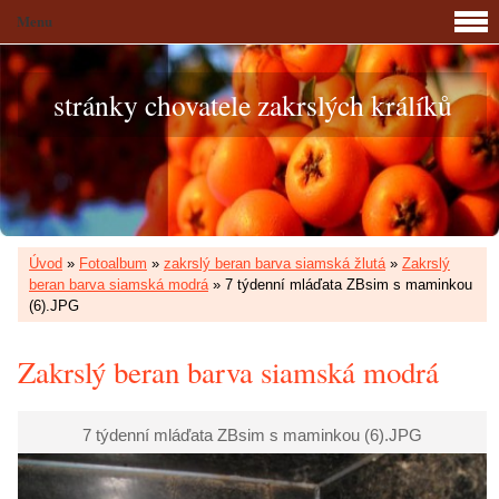
Menu
stránky chovatele zakrslých králíků
Úvod
»
Fotoalbum
»
zakrslý beran barva siamská žlutá
»
Zakrslý
beran barva siamská modrá
»
7 týdenní mláďata ZBsim s maminkou
(6).JPG
Zakrslý beran barva siamská modrá
7 týdenní mláďata ZBsim s maminkou (6).JPG