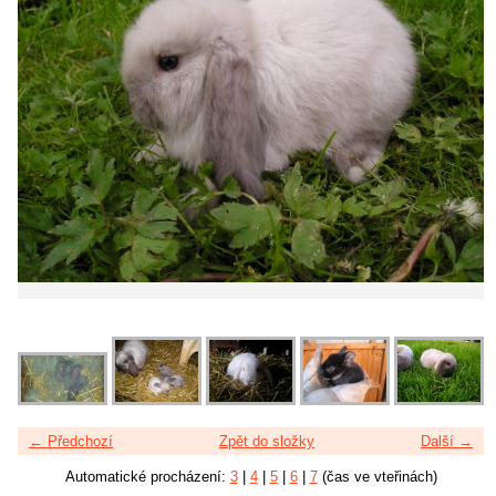
← Předchozí
Zpět do složky
Další →
Automatické procházení:
3
|
4
|
5
|
6
|
7
(čas ve vteřinách)