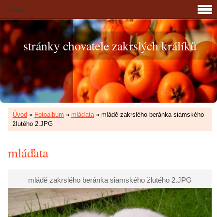
Menu
stránky chovatele zakrslých králíků
Úvod
»
Fotoalbum
»
mláďata
»
mládě zakrslého beránka siamského
žlutého 2.JPG
mláďata
mládě zakrslého beránka siamského žlutého 2.JPG