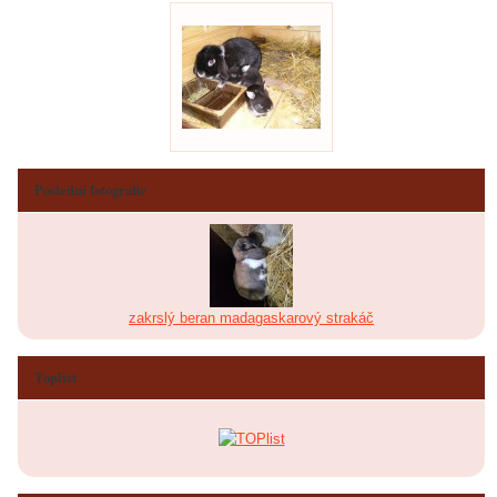
Poslední fotografie
zakrslý beran madagaskarový strakáč
Toplist