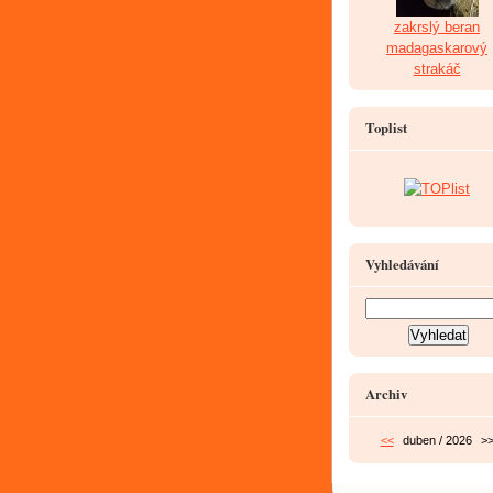
zakrslý beran
madagaskarový
strakáč
Toplist
Vyhledávání
Archiv
<<
duben / 2026
>