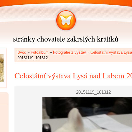
stránky chovatele zakrslých králíků
Úvod
»
Fotoalbum
»
Fotografie z výstav
»
Celostátní výstava Lys
20151119_101312
Celostátní výstava Lysá nad Labem 2
20151119_101312