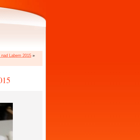
á nad Labem 2015
»
015