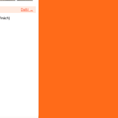
Další →
řinách)