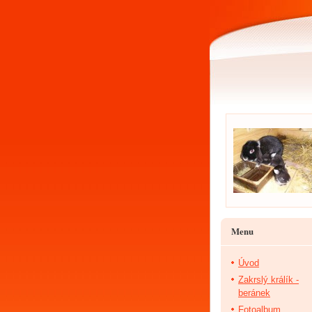
Menu
Úvod
Zakrslý králík -
beránek
Fotoalbum