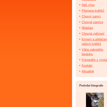
Náš chov
Plemena králíků
Chovní samci
Chovné samice
Mláďata
Chovná zařízení
Krmení a přeléčen
našich králíků
Váha zakrslého
beránka
Fotografie z výst
Kontakt
Aktuálně
Poslední fotografie