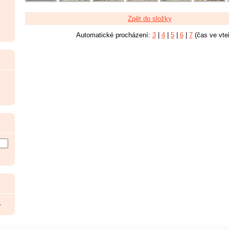
Zpět do složky
Automatické procházení:
3
|
4
|
5
|
6
|
7
(čas ve vte
>