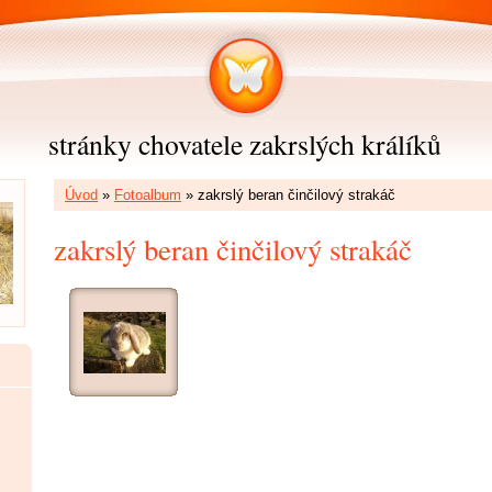
stránky chovatele zakrslých králíků
Úvod
»
Fotoalbum
»
zakrslý beran činčilový strakáč
zakrslý beran činčilový strakáč