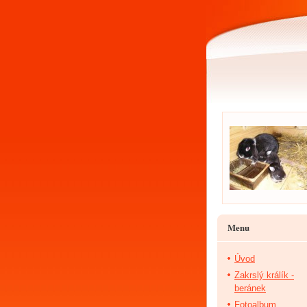
Menu
Úvod
Zakrslý králík -
beránek
Fotoalbum