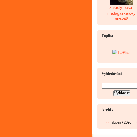
zakrslý beran
madagaskarový
strakáč
Toplist
Vyhledávání
Archiv
<<
duben / 2026
>