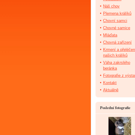
Náš chov
Plemena králíků
Chovní samci
Chovné samice
Mláďata
Chovná zařízení
Krmení a přeléčen
našich králíků
Váha zakrslého
beránka
Fotografie z výst
Kontakt
Aktuálně
Poslední fotografie