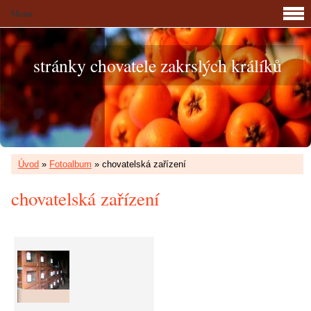
Menu
stránky chovatele zakrslých králíků
Úvod
»
Fotoalbum
»
chovatelská zařízení
chovatelská zařízení