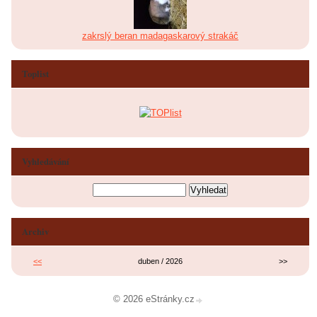
zakrslý beran madagaskarový strakáč
Toplist
Vyhledávání
Archiv
<<
duben / 2026
>>
© 2026 eStránky.cz