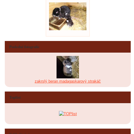
Poslední fotografie
zakrslý beran madagaskarový strakáč
Toplist