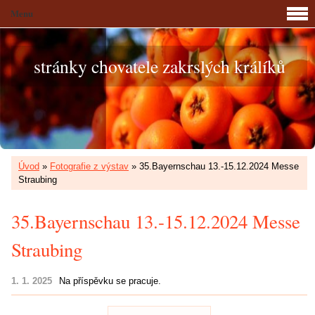
Menu
stránky chovatele zakrslých králíků
Úvod
»
Fotografie z výstav
»
35.Bayernschau 13.-15.12.2024 Messe
Straubing
35.Bayernschau 13.-15.12.2024 Messe
Straubing
1. 1. 2025
Na příspěvku se pracuje.