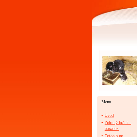
Menu
Úvod
Zakrslý králík -
beránek
Fotoalbum