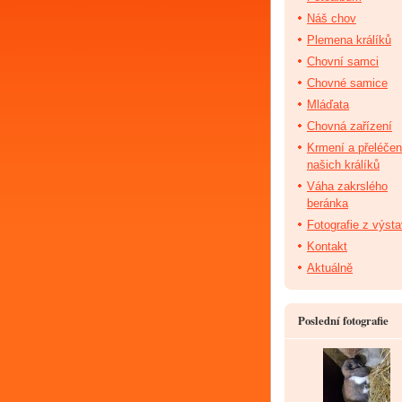
Náš chov
Plemena králíků
Chovní samci
Chovné samice
Mláďata
Chovná zařízení
Krmení a přeléčen
našich králíků
Váha zakrslého
beránka
Fotografie z výst
Kontakt
Aktuálně
Poslední fotografie