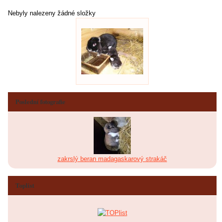
Nebyly nalezeny žádné složky
Poslední fotografie
zakrslý beran madagaskarový strakáč
Toplist