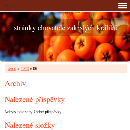
Menu
stránky chovatele zakrslých králíků
Úvod
»
2023
»
06
Archiv
Nalezené příspěvky
Nebyly nalezeny žádné příspěvky
Nalezené složky